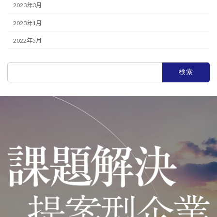
2023年3月
2023年1月
2022年5月
検
索:
加工技術
生産設備
宇宙事業
会社概要
採用情報
お問合せ
OFFICIAL SNS